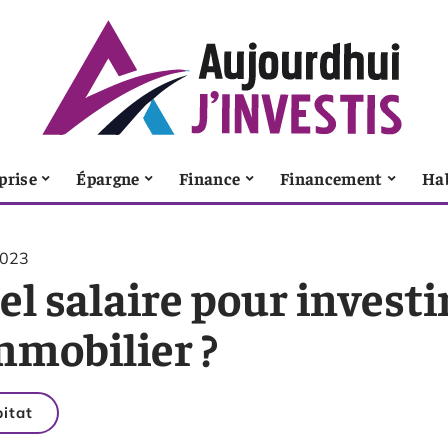
prise
Épargne
Finance
Financement
Ha
2023
l salaire pour investi
mmobilier ?
itat