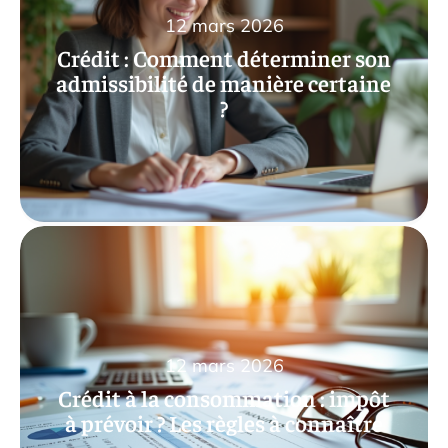
12 mars 2026
Crédit : Comment déterminer son
admissibilité de manière certaine
?
12 mars 2026
Crédit à la consommation : impôt
à prévoir ? Les règles à connaître