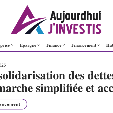
prise
Épargne
Finance
Financement
Hab
026
olidarisation des dette
arche simplifiée et acc
nancement