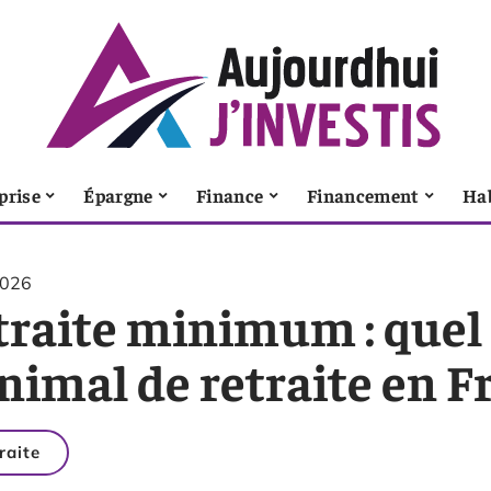
prise
Épargne
Finance
Financement
Ha
2026
traite minimum : quel
nimal de retraite en F
raite