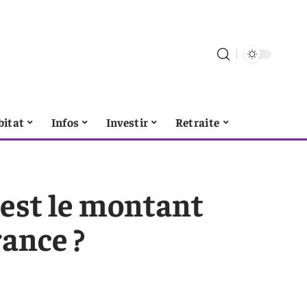
bitat
Infos
Investir
Retraite
 est le montant
rance ?