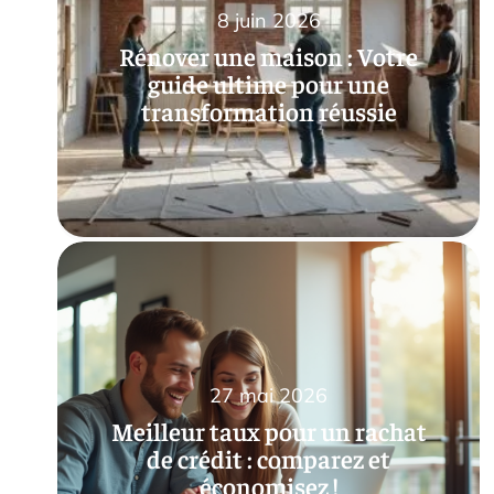
8 juin 2026
Rénover une maison : Votre
guide ultime pour une
transformation réussie
27 mai 2026
Meilleur taux pour un rachat
de crédit : comparez et
économisez !