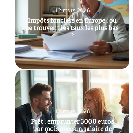
12 mars 2026
Impôts fonciers en Europe : où
se trouvent les taux les plus bas
?
12 mars 2026
Prêt : emprunter 3000 euros
par mois avec un salaire de