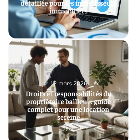
détaillée pour les investisseurs
immobiliers
12 mars 2026
Droits et responsabilités du
propriétaire bailleur : guide
complet pour une location
sereine