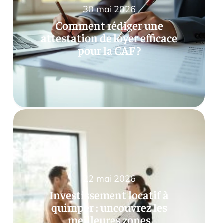
30 mai 2026
Comment rédiger une
attestation de loyer efficace
pour la CAF ?
22 mai 2026
Investissement locatif à
quimper : uncouvrez les
meilleures zones