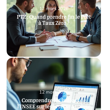
12 mars 2026
PTZ : Quand prendre fin le Prêt
à Taux Zéro ?
12 mars 2026
Comprendre les indices de
l’INSEE sur les loyers : Analyse