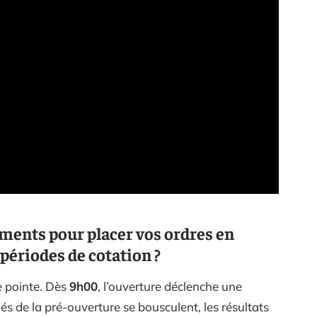
ments pour placer vos ordres en
s périodes de cotation ?
e pointe. Dès
9h00
, l’ouverture déclenche une
és de la pré-ouverture se bousculent, les résultats