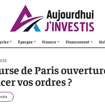
prise
Épargne
Finance
Financement
Ha
2026
rse de Paris ouverture
cer vos ordres ?
estir