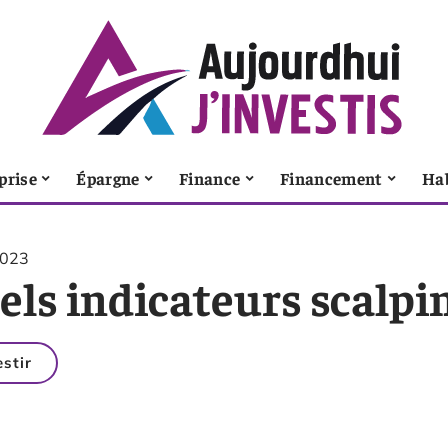
prise
Épargne
Finance
Financement
Ha
2023
ls indicateurs scalpin
estir