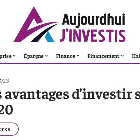
prise
Épargne
Finance
Financement
Ha
2023
 avantages d’investir 
20
ance