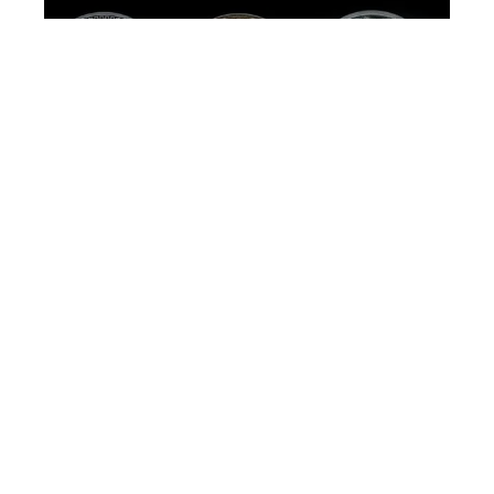
Quelle crypto acheter en 2022
?
12 mars 2026
Contact
Mentions Légales
Sitemap
© 2025 | aujourdhui-jinvestis.fr