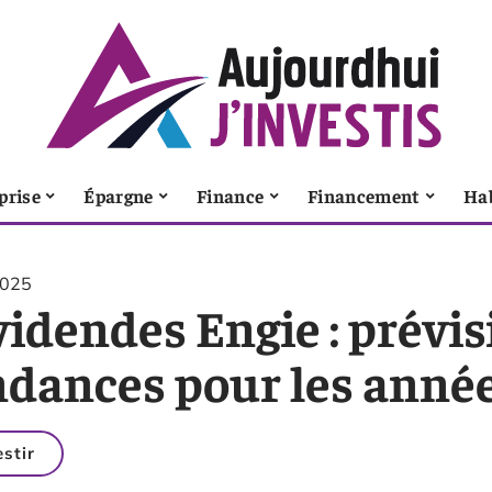
prise
Épargne
Finance
Financement
Ha
2025
idendes Engie : prévis
ndances pour les année
estir